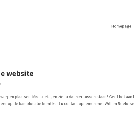
Homepage
e website
n
erpen plaatsen. Mist u iets, en ziet u dat hier tussen staan? Geef het aan 
et meer op de kamplocatie komt kunt u contact opnemen met William Roelofsen